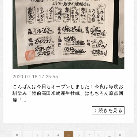
2020-07-18 17:35:55
こんばんは今日もオープンしました！今夜は毎度お
馴染み「陸前高田米崎産生牡蠣」はもちろん原点回
帰「...
続きを見る
«
»
…
2
3
4
5
6
7
8
…